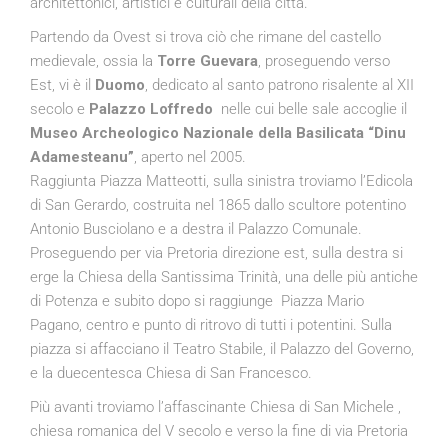
architettonici, artistici e culturali della città.
Partendo da Ovest si trova ciò che rimane del castello
medievale, ossia la
Torre Guevara
, proseguendo verso
Est, vi è il
Duomo
, dedicato al santo patrono risalente al XII
secolo e
Palazzo Loffredo
nelle cui belle sale accoglie il
Museo Archeologico Nazionale della Basilicata “Dinu
Adamesteanu”
, aperto nel 2005.
Raggiunta Piazza Matteotti, sulla sinistra troviamo l’Edicola
di San Gerardo, costruita nel 1865 dallo scultore potentino
Antonio Busciolano e a destra il Palazzo Comunale.
Proseguendo per via Pretoria direzione est, sulla destra si
erge la Chiesa della Santissima Trinità, una delle più antiche
di Potenza e subito dopo si raggiunge Piazza Mario
Pagano, centro e punto di ritrovo di tutti i potentini. Sulla
piazza si affacciano il Teatro Stabile, il Palazzo del Governo,
e la duecentesca Chiesa di San Francesco.
Più avanti troviamo l’affascinante Chiesa di San Michele ,
chiesa romanica del V secolo e verso la fine di via Pretoria