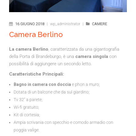
16 GIUGNO 2018
|
wp_administrator
|
CAMERE
Camera Berlino
La camera Berlino
, caratterizzata da una gigantografia
della Porta di Brandeburgo, è una
camera singola
con
possibilità di aggiungere un secondo letto.
Caratteristiche Principali:
Bagno in camera con doccia
e phon a muro;
Dotata di un balcone che da sul giardino;
Tv 32” a parete;
Wi-fi gratuito;
Kit di cortesia;
Ampia scrivania con specchio e comodo armadio con
poggia valige.