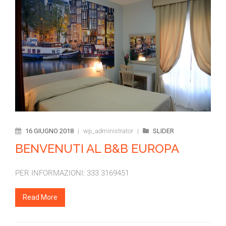
16 GIUGNO 2018
|
wp_administrator
|
SLIDER
BENVENUTI AL B&B EUROPA
PER INFORMAZIONI: 333 3169451
Read More