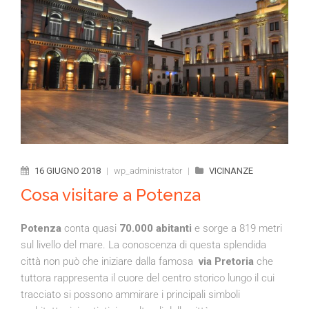
16 GIUGNO 2018
|
wp_administrator
|
VICINANZE
Cosa visitare a Potenza
Potenza
conta quasi
70.000 abitanti
e sorge a 819 metri
sul livello del mare. La conoscenza di questa splendida
città non può che iniziare dalla famosa
via Pretoria
che
tuttora rappresenta il cuore del centro storico lungo il cui
tracciato si possono ammirare i principali simboli