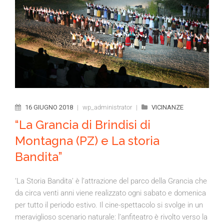
16 GIUGNO 2018
|
wp_administrator
|
VICINANZE
“La Grancia di Brindisi di
Montagna (PZ) e La storia
Bandita”
‘La Storia Bandita’ è l’attrazione del parco della Grancia che
da circa venti anni viene realizzato ogni sabato e domenica
per tutto il periodo estivo. Il cine-spettacolo si svolge in un
meraviglioso scenario naturale: l’anfiteatro è rivolto verso la