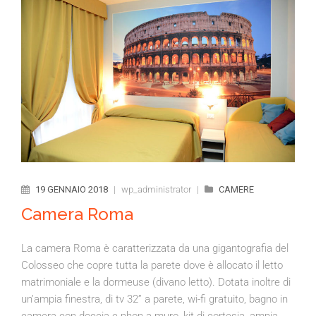
19 GENNAIO 2018
|
wp_administrator
|
CAMERE
Camera Roma
La camera Roma è caratterizzata da una gigantografia del
Colosseo che copre tutta la parete dove è allocato il letto
matrimoniale e la dormeuse (divano letto). Dotata inoltre di
un’ampia finestra, di tv 32” a parete, wi-fi gratuito, bagno in
camera con doccia e phon a muro, kit di cortesia, ampia