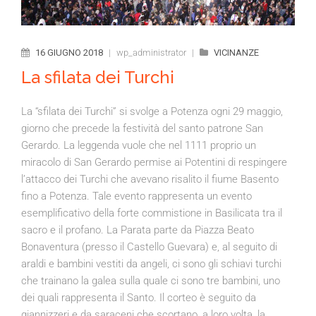
16 GIUGNO 2018
|
wp_administrator
|
VICINANZE
La sfilata dei Turchi
La “sfilata dei Turchi” si svolge a Potenza ogni 29 maggio,
giorno che precede la festività del santo patrone San
Gerardo. La leggenda vuole che nel 1111 proprio un
miracolo di San Gerardo permise ai Potentini di respingere
l’attacco dei Turchi che avevano risalito il fiume Basento
fino a Potenza. Tale evento rappresenta un evento
esemplificativo della forte commistione in Basilicata tra il
sacro e il profano. La Parata parte da Piazza Beato
Bonaventura (presso il Castello Guevara) e, al seguito di
araldi e bambini vestiti da angeli, ci sono gli schiavi turchi
che trainano la galea sulla quale ci sono tre bambini, uno
dei quali rappresenta il Santo. Il corteo è seguito da
giannizzeri e da saraceni che scortano, a loro volta, la