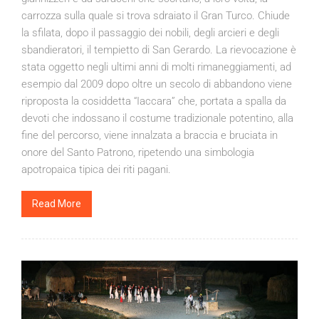
carrozza sulla quale si trova sdraiato il Gran Turco. Chiude
la sfilata, dopo il passaggio dei nobili, degli arcieri e degli
sbandieratori, il tempietto di San Gerardo. La rievocazione è
stata oggetto negli ultimi anni di molti rimaneggiamenti, ad
esempio dal 2009 dopo oltre un secolo di abbandono viene
riproposta la cosiddetta “Iaccara” che, portata a spalla da
devoti che indossano il costume tradizionale potentino, alla
fine del percorso, viene innalzata a braccia e bruciata in
onore del Santo Patrono, ripetendo una simbologia
apotropaica tipica dei riti pagani.
Read More