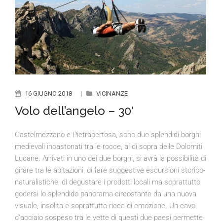
16 GIUGNO 2018
|
VICINANZE
Volo dell’angelo – 30′
Castelmezzano e Pietrapertosa, sono due splendidi borghi
medievali incastonati tra le rocce, al di sopra delle Dolomiti
Lucane. Arrivati in uno dei due borghi, si avrà la possibilità di
girare tra le abitazioni, di fare suggestive escursioni storico-
naturalistiche, di degustare i prodotti locali ma soprattutto
godersi lo splendido panorama circostante da una nuova
visuale, insolita e soprattutto ricca di emozione. Un cavo
d’acciaio sospeso tra le vette di questi due paesi permette