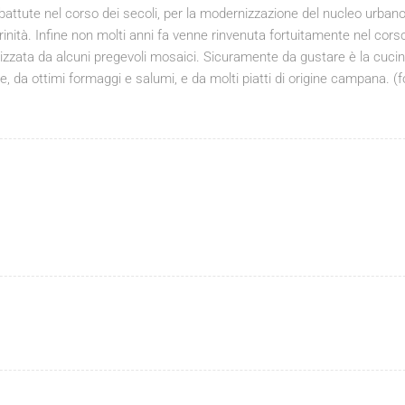
attute nel corso dei secoli, per la modernizzazione del nucleo urbano
inità. Infine non molti anni fa venne rinvenuta fortuitamente nel corso
rizzata da alcuni pregevoli mosaici. Sicuramente da gustare è la cuci
e, da ottimi formaggi e salumi, e da molti piatti di origine campana. (f