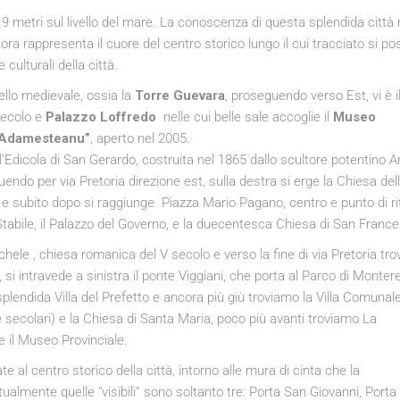
9 metri sul livello del mare. La conoscenza di questa splendida città
ora rappresenta il cuore del centro storico lungo il cui tracciato si p
 culturali della città.
ello medievale, ossia la
Torre Guevara
, proseguendo verso Est, vi è i
 secolo e
Palazzo Loffredo
nelle cui belle sale accoglie il
Museo
u Adamesteanu”
, aperto nel 2005.
l’Edicola di San Gerardo, costruita nel 1865 dallo scultore potentino A
ndo per via Pretoria direzione est, sulla destra si erge la Chiesa del
a e subito dopo si raggiunge Piazza Mario Pagano, centro e punto di ri
ro Stabile, il Palazzo del Governo, e la duecentesca Chiesa di San Franc
hele , chiesa romanica del V secolo e verso la fine di via Pretoria tr
si intravede a sinistra il ponte Viggiani, che porta al Parco di Montere
splendida Villa del Prefetto e ancora più giù troviamo la Villa Comunale
 secolari) e la Chiesa di Santa Maria, poco più avanti troviamo La
e il Museo Provinciale.
 al centro storico della città, intorno alle mura di cinta che la
tualmente quelle “visibili” sono soltanto tre: Porta San Giovanni, Porta