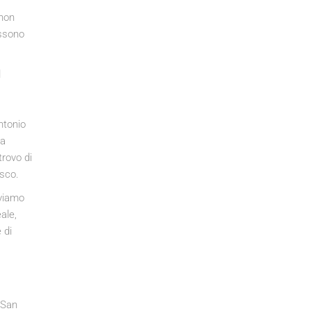
 non
ossono
l
ntonio
la
trovo di
esco.
oviamo
ale,
 di
 San