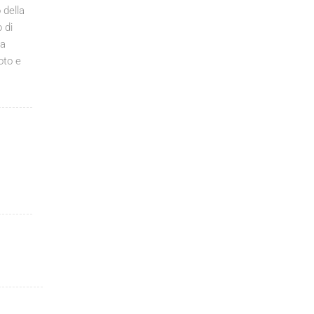
 della
 di
na
oto e