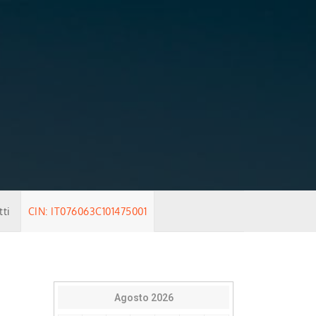
tti
CIN: IT076063C101475001
Agosto 2026