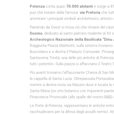
Potenza
conta quasi
70.000 abitanti
e sorge a 81
può che iniziare dalla famosa
via Pretoria
che tutt
ammirare i principali simboli architettonici, artistici e
Partendo da Ovest si trova ciò che rimane del cast
Duomo
, dedicato al santo patrono risalente al XII
Archeologico Nazionale della Basilicata “Din
Raggiunta Piazza Matteotti, sulla sinistra troviamo 
Busciolano e a destra il Palazzo Comunale. Prosegue
Santissima Trinità, una delle più antiche di Potenz
tutti i potentini. Sulla piazza si affacciano il Teat
Più avanti troviamo l’affascinante Chiesa di San Mic
la cappella di Santa Lucia. Oltrepassata Portasalza, 
mentre a destra inizia via Mazzini dove è locata la 
Santa Maria (ex orto botanico con imponenti piante
Pinacoteca Provinciale (alle spalle del nostro B&B) 
Le Porte di Potenza, rappresentano le antiche entrate
racchiudevano per la difesa dagli assalti nemici. At