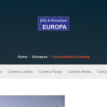
Home
Vicinanze
Cosa visitare a Potenza
no
Camera Londra
Camera Parigi
Camera Roma
Conta