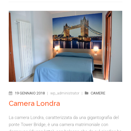
19 GENNAIO 2018
|
wp_administrator
|
CAMERE
Camera Londra
La camera Londra, caratterizzata da una gigantografia del
ponte Tower Bridge, è una camera matrimoniale con