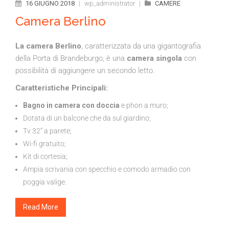
16 GIUGNO 2018
|
wp_administrator
|
CAMERE
Camera Berlino
La camera Berlino
, caratterizzata da una gigantografia
della Porta di Brandeburgo, è una
camera singola
con
possibilità di aggiungere un secondo letto.
Caratteristiche Principali:
Bagno in camera con doccia
e phon a muro;
Dotata di un balcone che da sul giardino;
Tv 32” a parete;
Wi-fi gratuito;
Kit di cortesia;
Ampia scrivania con specchio e comodo armadio con
poggia valige.
Read More