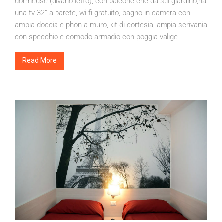
dormeuse (divano letto), con balcone che da sul giardino,ha
una tv 32” a parete, wi-fi gratuito, bagno in camera con
ampia doccia e phon a muro, kit di cortesia, ampia scrivania
con specchio e comodo armadio con poggia valige
Read More